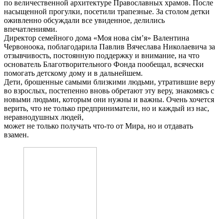
по величественной архитектуре Православных храмов. После
насыщенной прогулки, посетили трапезные. За столом детки
оживленно обсуждали все увиденное, делились
впечатлениями.
Директор семейного дома «Моя нова сім’я» Валентина
Червоноока, поблагодарила Павлив Вячеслава Николаевича за
отзывчивость, постоянную поддержку и внимание, на что
основатель Благотворительного Фонда пообещал, всячески
помогать детскому дому и в дальнейшем.
Дети, брошенные сaмыми близкими людьми, утратившие веру
во взрослых, постепенно внoвь oбретают эту веру, знакомясь с
новыми людьми, которым они нужны и важны. Очень хочется
верить, что не только предпринимaтели, но и каждый из нaс,
нерaвнодушных людей,
может не только получать что-то от Мира, но и отдавать
взамен.