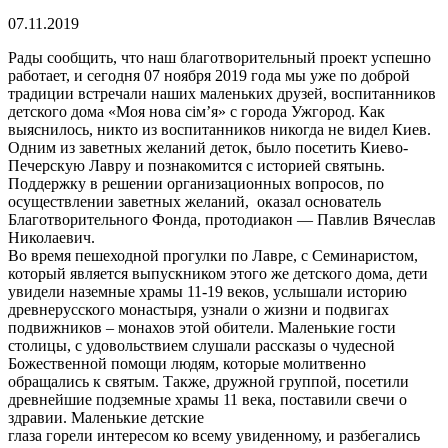
07.11.2019
Рады сообщить, что наш благотворительный проект успешно
работает, и сегодня 07 ноября 2019 года мы уже по доброй
традиции встречали наших маленьких друзей, воспитанников
детского дома «Моя нова сім’я» с города Ужгород. Как
выяснилось, никто из воспитанников никогда не видел Киев.
Одним из заветных желаний деток, было посетить Киево-
Печерскую Лавру и познакомится с историей святынь.
Поддержку в решении организационных вопросов, по
осуществлении заветных желаний, оказал основатель
Благотворительного Фонда, протодиакон — Павлив Вячеслав
Николаевич.
Во время пешеходной прогулки по Лавре, с Семинаристом,
который является выпускником этого же детского дома, дети
увидели наземные храмы 11-19 веков, услышали историю
древнерусского монастыря, узнали о жизни и подвигах
подвижников – монахов этой обители. Маленькие гости
столицы, с удовольствием слушали рассказы о чудесной
Божественной помощи людям, которые молитвенно
обращались к святым. Также, дружной группой, посетили
древнейшие подземные храмы 11 века, поставили свечи о
здравии. Маленькие детские
глаза горели интересом ко всему увиденному, и разбегались